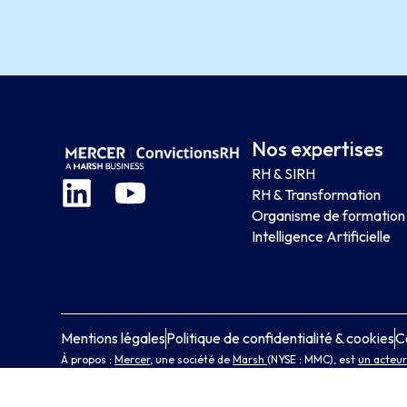
Nos expertises
RH & SIRH
RH & Transformation
Organisme de formation
Intelligence Artificielle
Mentions légales
Politique de confidentialité & cookies
C
À propos :
Mercer
, une société de
Marsh
(NYSE : MMC), est
un acteur
et en améliorant la santé et le bien-être des salariés
.
Marsh
est un 
travers de quatre entreprises :
Marsh
,
Guy Carpenter
, Mercer
et
Ol