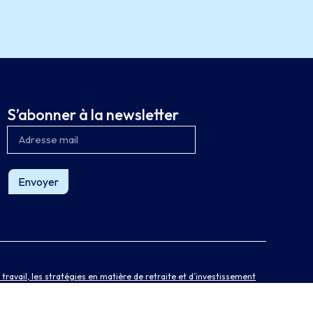
S’abonner à la newsletter
Envoyer
ravail, les stratégies en matière de retraite et d’investissement
rces humaines, conseillant des clients implantés dans 130 pays, au
et plus de 90 000 collaborateurs, Marsh aide ses clients à bâtir la