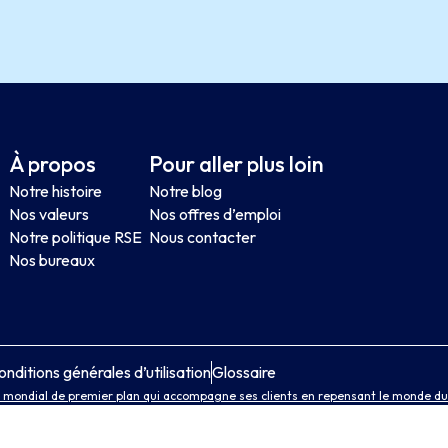
À propos
Pour aller plus loin
Notre histoire
Notre blog
Nos valeurs
Nos offres d’emploi
Notre politique RSE
Nous contacter
Nos bureaux
onditions générales d’utilisation
Glossaire
 mondial de premier plan qui accompagne ses clients en repensant le monde du t
leader mondial de services professionnels en risques, en stratégie et en ressou
iver Wyman
. Avec un chiffre d’affaires annuel de plus de 24 milliards de dollars 