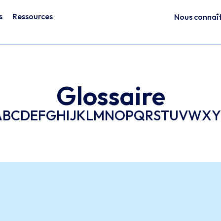
s
Ressources
Nous connaî
Glossaire
A
B
C
D
E
F
G
H
I
J
K
L
M
N
O
P
Q
R
S
T
U
V
W
X
Y