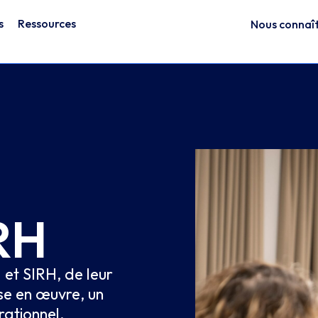
s
Ressources
Nous connaî
RH
 et SIRH, de leur
se en œuvre, un
rationnel.