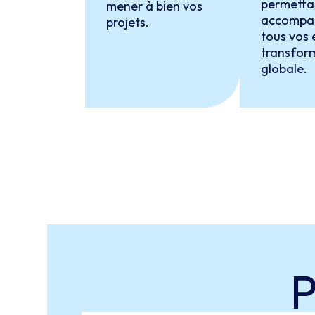
permetta
mener à bien vos
accompag
projets.
tous vos 
transfor
globale.
P