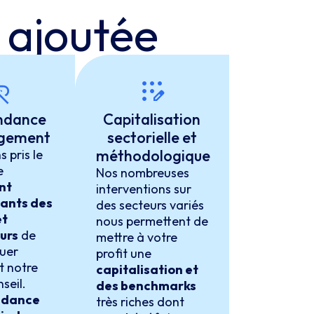
r
ajoutée
ndance
Capitalisation
agement
sectorielle et
méthodologique
 pris le
e
Nos nombreuses
nt
interventions sur
ants des
des secteurs variés
et
nous permettent de
urs
de
mettre à votre
ouer
profit une
t notre
capitalisation et
seil.
des benchmarks
ndance
très riches dont