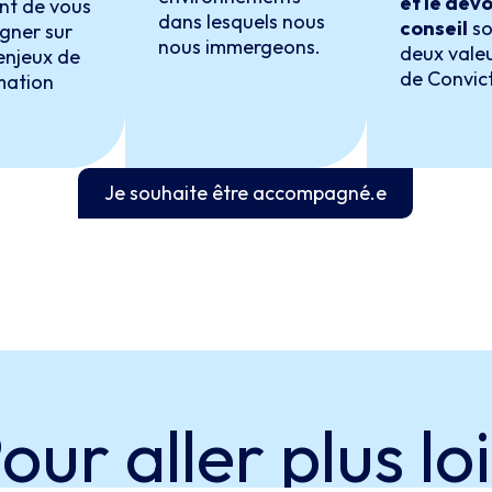
et le devo
nt de vous
dans lesquels nous
conseil
so
ner sur
nous immergeons.
deux valeu
enjeux de
de Convic
mation
Je souhaite être accompagné.e
our aller
plus lo