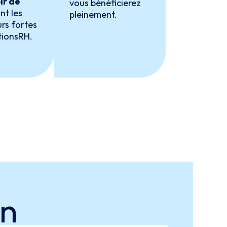
ir de
vous bénéficierez
nt les
pleinement.
rs fortes
tionsRH.
in