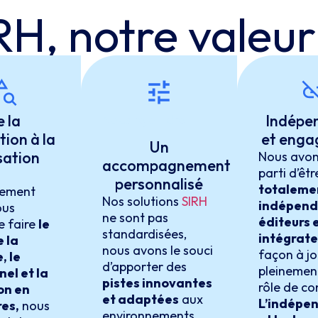
RH
, notre valeu
 la
Indépe
Nous rejoindre
ion à la
et eng
Un
sation
Nous avons
accompagnement
parti d’êtr
personnalisé
totaleme
nement
Nos solutions
SIRH
indépend
ous
ne sont pas
éditeurs 
e faire
le
standardisées,
intégrate
e la
nous avons le souci
façon à j
, le
d’apporter des
pleinemen
nel et la
pistes innovantes
rôle de con
on en
et adaptées
aux
L’indépe
es,
nous
environnements