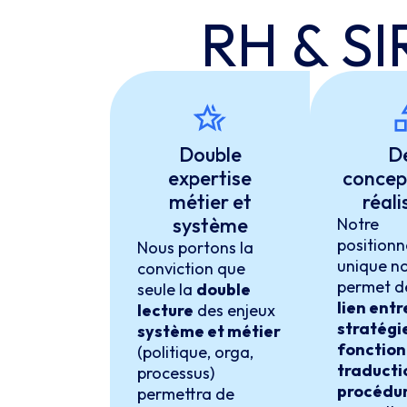
RH & SI
Double
De
expertise
concept
métier et
réali
système
Notre
position
Nous portons la
unique n
conviction que
permet d
seule la
double
lien entr
lecture
des enjeux
stratégie
système et métier
fonction
(politique, orga,
traducti
processus)
procédur
permettra de