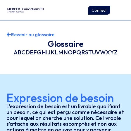
Contact
Revenir au glossaire
Glossaire
A
B
C
D
E
F
G
H
I
J
K
L
M
N
O
P
Q
R
S
T
U
V
W
X
Y
Z
Expression de besoin
L’expression de besoin est un livrable qualifiant
un besoin, ce qui est perçu comme nécessaire et
pour lequel on cherche une solution. Ce livrable
s’attache aux résultats escomptés et non aux
actions à mettre en oeuvre pour y parvenir.