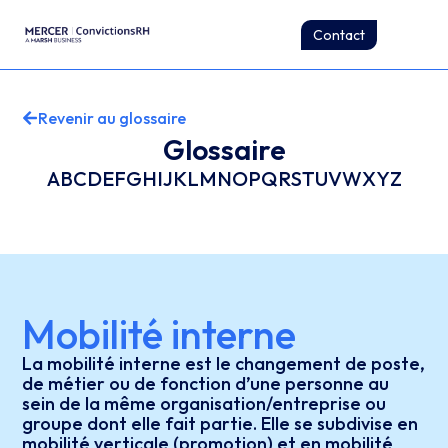
Contact
Revenir au glossaire
Glossaire
A
B
C
D
E
F
G
H
I
J
K
L
M
N
O
P
Q
R
S
T
U
V
W
X
Y
Z
Mobilité interne
La mobilité interne est le changement de poste,
de métier ou de fonction d’une personne au
sein de la même organisation/entreprise ou
groupe dont elle fait partie. Elle se subdivise en
mobilité verticale (promotion) et en mobilité