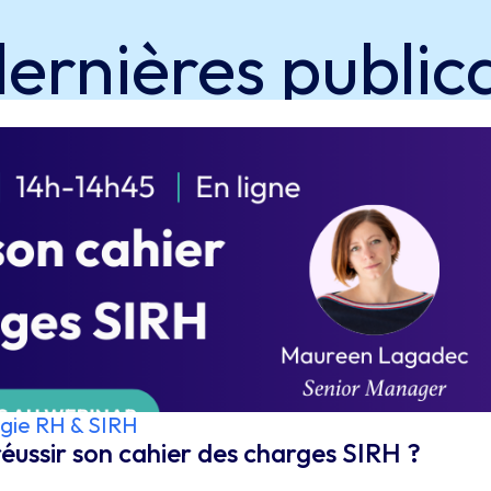
dernières
public
gie RH & SIRH
ussir son cahier des charges SIRH ?