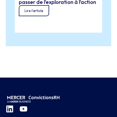
passer de l’exploration à l’action
tech
éthi
Lire l'article
Lir