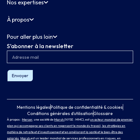
Nos expertises
À propos
Pour aller plus loin
S’abonner à la newsletter
Envoyer
Mentions légales
Politique de confidentialité & cookies
Conditions générales d’utilisation
Glossaire
À propos :
Mercer
, une société de
Marsh
(NYSE : MMC), est
un acteur mondial de premier
plan qui accompagne ses clients en repensant le monde du travail, les stratégies en
matière de retraite et d’investissement et en améliorant la santé et le bien-être des
salariés
.
Marsh
est un leader mondial de services professionnels en risques, en