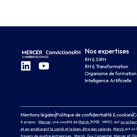
Nos expertises
RH & SIRH
RH & Transformation
Organisme de formation
Intelligence Artificielle
Mentions légales
Politique de confidentialité & cookies
C
À propos :
Mercer
, une société de
Marsh
(NYSE : MMC), est
un acteur
et en améliorant la santé et le bien-être des salariés
.
Marsh
est un 
travers de quatre entreprises :
Marsh
,
Guy Carpenter
, Mercer
et
Ol