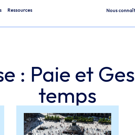
s
Ressources
Nous connaî
e : Paie et Ge
temps