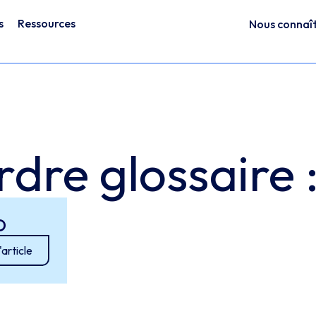
s
Ressources
Nous connaî
dre glossaire 
D
l'article