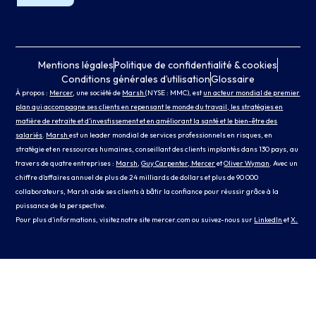
Mentions légales
Politique de confidentialité & cookies
Conditions générales d’utilisation
Glossaire
À propos :
Mercer
, une société de
Marsh
(NYSE : MMC), est
un acteur mondial de premier
plan qui accompagne ses clients en repensant le monde du travail, les stratégies en
matière de retraite et d’investissement et en améliorant la santé et le bien-être des
salariés
.
Marsh
est un leader mondial de services professionnels en risques, en
stratégie et en ressources humaines, conseillant des clients implantés dans 130 pays, au
travers de quatre entreprises :
Marsh
,
Guy Carpenter
, Mercer
et
Oliver Wyman
. Avec un
chiffre d’affaires annuel de plus de 24 milliards de dollars et plus de 90 000
collaborateurs, Marsh aide ses clients à bâtir la confiance pour réussir grâce à la
puissance de la perspective.
Pour plus d’informations, visitez notre site
mercer.com
ou suivez-nous sur
LinkedIn
et
X.