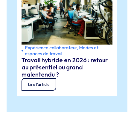
Expérience collaborateur
,
Modes et
Actu
espaces de travail
SIR
Travail hybride en 2026 : retour
Rep
au présentiel ou grand
réus
malentendu ?
SIRH
Lire l'article
Lir