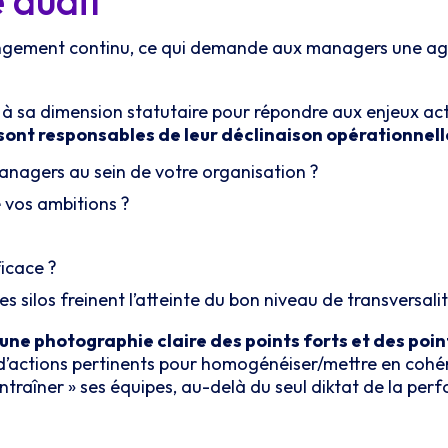
e audit
ngement continu, ce qui demande aux managers une agil
à sa dimension statutaire pour répondre aux enjeux ac
s sont responsables de leur déclinaison opérationnel
managers au sein de votre organisation ?
 vos ambitions ?
ficace ?
es silos freinent l’atteinte du bon niveau de transversali
ne photographie claire des points forts et des point
s d’actions pertinents pour homogénéiser/mettre en cohére
entraîner » ses équipes, au-delà du seul diktat de la pe