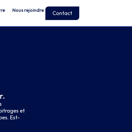
tre
Nous rejoindre
Contact
s
r.
s
bitrages et
pes. Est-