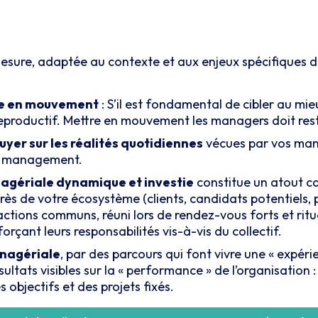
ure, adaptée au contexte et aux enjeux spécifiques de 
ise en mouvement
: S’il est fondamental de cibler au mie
eproductif. Mettre en mouvement les managers doit rester
uyer sur les réalités quotidiennes
vécues par vos mana
 » management.
gériale dynamique et investie
constitue un atout ca
rès de votre écosystème (clients, candidats potentiels, pa
actions communs, réuni lors de rendez-vous forts et ritu
çant leurs responsabilités vis-à-vis du collectif.
anagériale
, par des parcours qui font vivre une « expér
ultats visibles sur la « performance » de l’organisatio
s objectifs et des projets fixés.