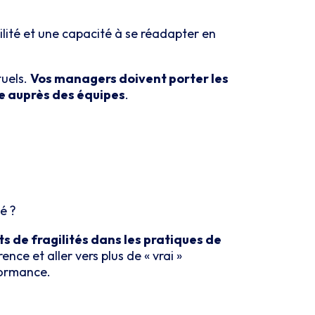
ité et une capacité à se réadapter en
tuels.
Vos managers doivent porter les
le auprès des équipes
.
té ?
s de fragilités dans les pratiques de
nce et aller vers plus de « vrai »
rformance.