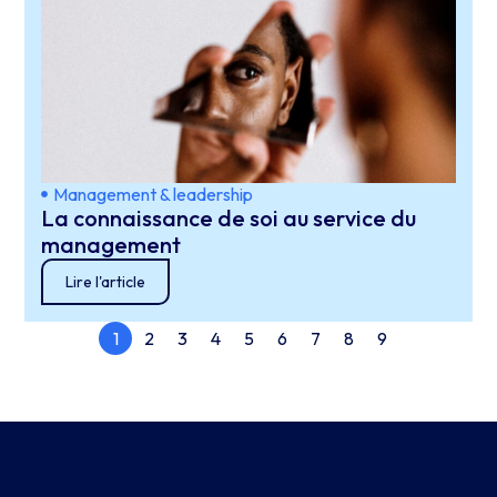
Management & leadership
La connaissance de soi au service du
management
Lire l'article
1
2
3
4
5
6
7
8
9