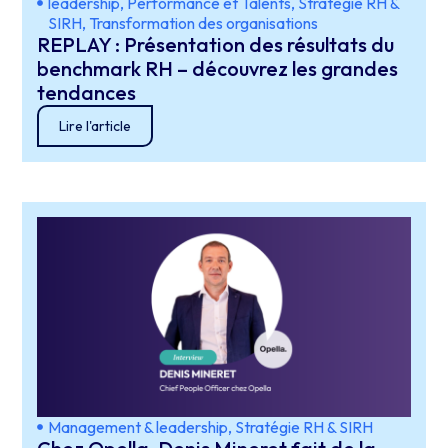
leadership
,
Performance et Talents
,
Stratégie RH &
SIRH
,
Transformation des organisations
REPLAY : Présentation des résultats du
benchmark RH – découvrez les grandes
tendances
Lire l'article
Management & leadership
,
Stratégie RH & SIRH