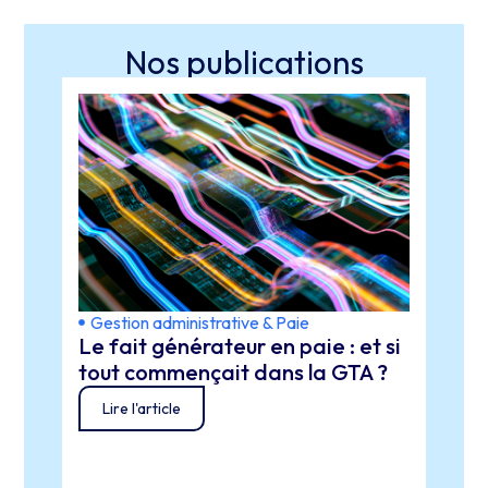
Nos publications
Gestion administrative & Paie
IA
Le fait générateur en paie : et si
Obse
tout commençait dans la GTA ?
clés
Lire l'article
Lir