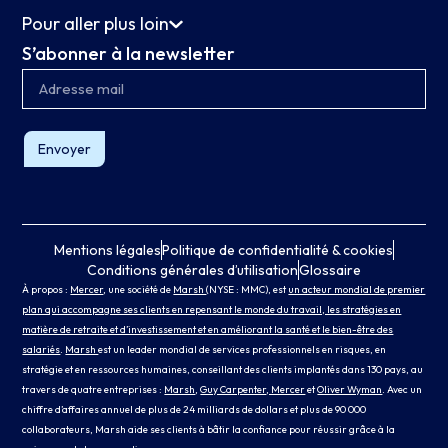
Pour aller plus loin
S’abonner à la newsletter
Envoyer
Mentions légales
Politique de confidentialité & cookies
Conditions générales d’utilisation
Glossaire
À propos :
Mercer
, une société de
Marsh
(NYSE : MMC), est
un acteur mondial de premier
plan qui accompagne ses clients en repensant le monde du travail, les stratégies en
matière de retraite et d’investissement et en améliorant la santé et le bien-être des
salariés
.
Marsh
est un leader mondial de services professionnels en risques, en
stratégie et en ressources humaines, conseillant des clients implantés dans 130 pays, au
travers de quatre entreprises :
Marsh
,
Guy Carpenter
, Mercer
et
Oliver Wyman
. Avec un
chiffre d’affaires annuel de plus de 24 milliards de dollars et plus de 90 000
collaborateurs, Marsh aide ses clients à bâtir la confiance pour réussir grâce à la