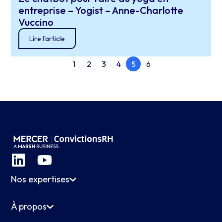
entreprise – Yogist – Anne-Charlotte
Vuccino
Lire l'article
1
2
3
4
5
6
Nos expertises
À propos