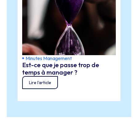
Minutes Management
Min
Est-ce que je passe trop de
Com
temps à manager ?
plus
Lire l'article
Lir