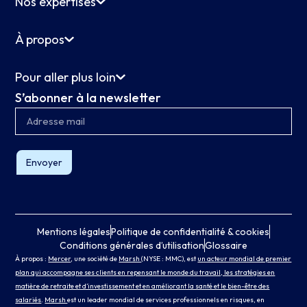
Nos expertises
À propos
Pour aller plus loin
S’abonner à la newsletter
Envoyer
Mentions légales
Politique de confidentialité & cookies
Conditions générales d’utilisation
Glossaire
À propos :
Mercer
, une société de
Marsh
(NYSE : MMC), est
un acteur mondial de premier
plan qui accompagne ses clients en repensant le monde du travail, les stratégies en
matière de retraite et d’investissement et en améliorant la santé et le bien-être des
salariés
.
Marsh
est un leader mondial de services professionnels en risques, en