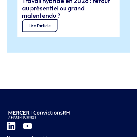
Travail hybride en 2026 : retour
Espa
au présentiel ou grand
et m
malentendu ?
(re)
Lire l'article
Lir