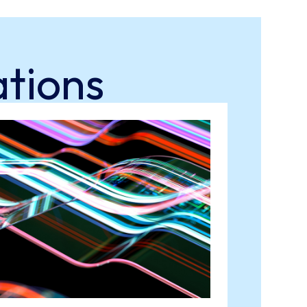
ations
IA