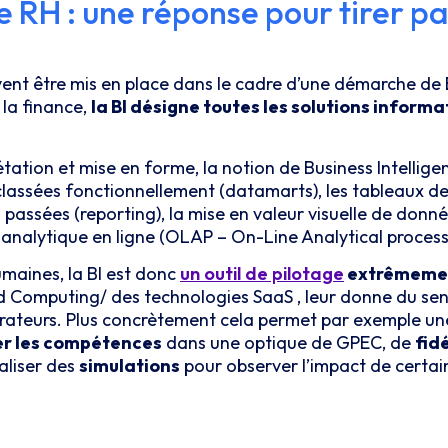
e RH : une réponse pour tirer p
ent être mis en place dans le cadre d’une démarche de 
la finance,
la BI désigne toutes les solutions informat
tation et mise en forme, la notion de Business Intelligen
classées fonctionnellement (datamarts), les tableaux de
 passées (reporting), la mise en valeur visuelle de donné
t analytique en ligne (OLAP – On-Line Analytical process
umaines, la BI est donc
un outil de pilotage
extrêmemen
d Computing/ des technologies SaaS , leur donne du sen
borateurs. Plus concrètement cela permet par exemple u
uer les compétences
dans une optique de GPEC, de
fid
aliser des
simulations
pour observer l’impact de certai