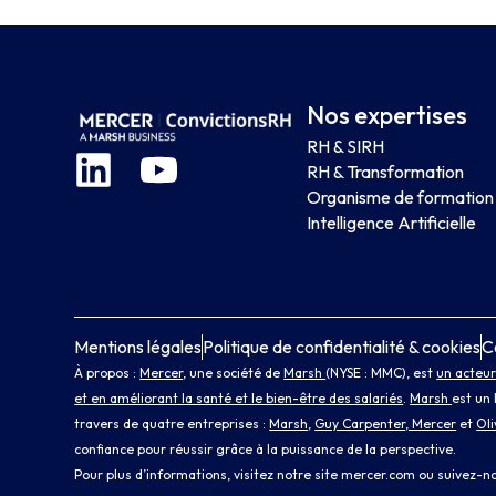
Nos expertises
RH & SIRH
RH & Transformation
Organisme de formation
Intelligence Artificielle
Mentions légales
Politique de confidentialité & cookies
C
À propos :
Mercer
, une société de
Marsh
(NYSE : MMC), est
un acteur
et en améliorant la santé et le bien-être des salariés
.
Marsh
est un 
travers de quatre entreprises :
Marsh
,
Guy Carpenter
, Mercer
et
Ol
confiance pour réussir grâce à la puissance de la perspective.
Pour plus d’informations, visitez notre site
mercer.com
ou suivez-n