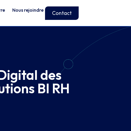
tre
Nous rejoindre
Contact
igital des
lutions BI RH