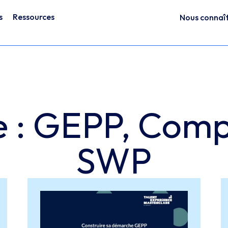
s
Ressources
Nous connaî
e : GEPP, Com
SWP