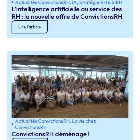
Actualités ConvictionsRH
,
IA
,
Stratégie RH & SIRH
L’intelligence artificielle au service des
RH : la nouvelle offre de ConvictionsRH
Lire l'article
Actualités ConvictionsRH
,
La vie chez
ConvictionsRH
ConvictionsRH déménage !