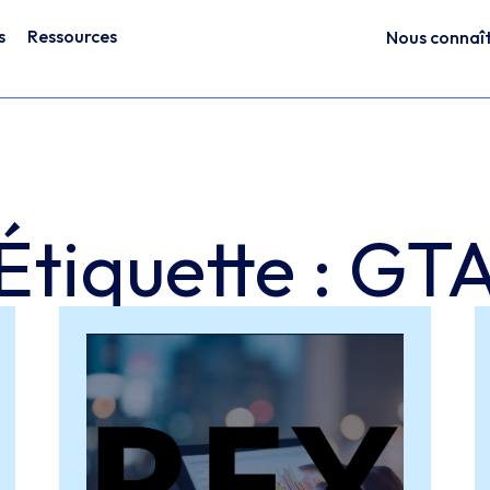
s
Ressources
Nous connaî
Étiquette : GT