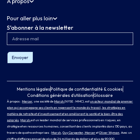
À propos
Pour aller plus loin
S’abonner à la newsletter
Envoyer
Mentions légales
Politique de confidentialité & cookies
Conditions générales d’utilisation
Glossaire
À propos :
Mercer
, une société de
Marsh
(NYSE : MMC), est
un acteur mondial de premier
plan qui accompagne ses clients en repensant le monde du travail, les stratégies en
matière de retraite et d’investissement et en améliorant la santé et le bien-être des
salariés
.
Marsh
est un leader mondial de services professionnels en risques, en
stratégie et en ressources humaines, conseillant des clients implantés dans 130 pays, au
travers de quatre entreprises :
Marsh
,
Guy Carpenter
, Mercer
et
Oliver Wyman
. Avec un
chiffre d’affaires annuel de plus de 24 milliards de dollars et plus de 90 000