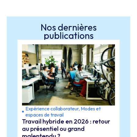
Nos dernières
publications
Expérience collaborateur
,
Modes et
Expé
espaces de travail
lead
Travail hybride en 2026 : retour
Espa
au présentiel ou grand
et m
malentendu ?
(re)