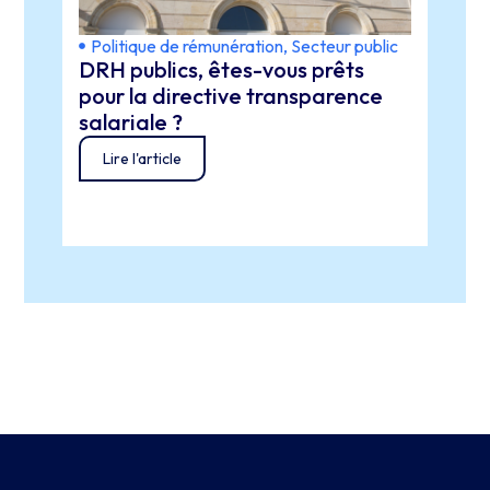
Politique de rémunération
,
Secteur public
Perf
DRH publics, êtes-vous prêts
Poli
Pour
pour la directive transparence
Euro
salariale ?
gest
Lire l'article
cœur
Lir