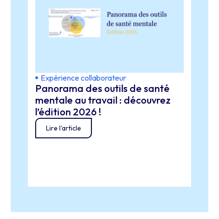
Expérience collaborateur
Expé
Panorama des outils de santé
espa
Trav
mentale au travail : découvrez
au p
l’édition 2026 !
mal
Lire l'article
Lir