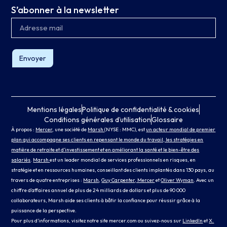
S’abonner à la newsletter
Envoyer
Mentions légales
Politique de confidentialité & cookies
Conditions générales d’utilisation
Glossaire
À propos :
Mercer
, une société de
Marsh
(NYSE : MMC), est
un acteur mondial de premier
plan qui accompagne ses clients en repensant le monde du travail, les stratégies en
matière de retraite et d’investissement et en améliorant la santé et le bien-être des
salariés
.
Marsh
est un leader mondial de services professionnels en risques, en
stratégie et en ressources humaines, conseillant des clients implantés dans 130 pays, au
travers de quatre entreprises :
Marsh
,
Guy Carpenter
, Mercer
et
Oliver Wyman
. Avec un
chiffre d’affaires annuel de plus de 24 milliards de dollars et plus de 90 000
collaborateurs, Marsh aide ses clients à bâtir la confiance pour réussir grâce à la
puissance de la perspective.
Pour plus d’informations, visitez notre site
mercer.com
ou suivez-nous sur
LinkedIn
et
X.