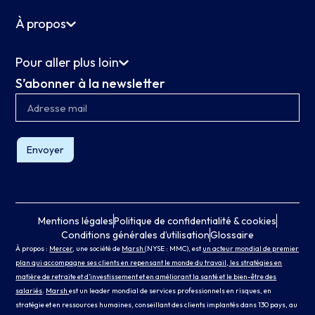
À propos
Pour aller plus loin
S’abonner à la newsletter
Envoyer
Mentions légales
Politique de confidentialité & cookies
Conditions générales d’utilisation
Glossaire
À propos :
Mercer
, une société de
Marsh
(NYSE : MMC), est
un acteur mondial de premier
plan qui accompagne ses clients en repensant le monde du travail, les stratégies en
matière de retraite et d’investissement et en améliorant la santé et le bien-être des
salariés
.
Marsh
est un leader mondial de services professionnels en risques, en
stratégie et en ressources humaines, conseillant des clients implantés dans 130 pays, au