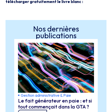
télécharger gratuitement le livre blanc :
Nos dernières
publications
Gestion administrative & Paie
IA
Le fait générateur en paie : et si
Obse
tout commençait dans la GTA ?
clés