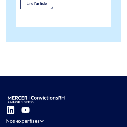
Lire l'article
Lir
Nos expertises