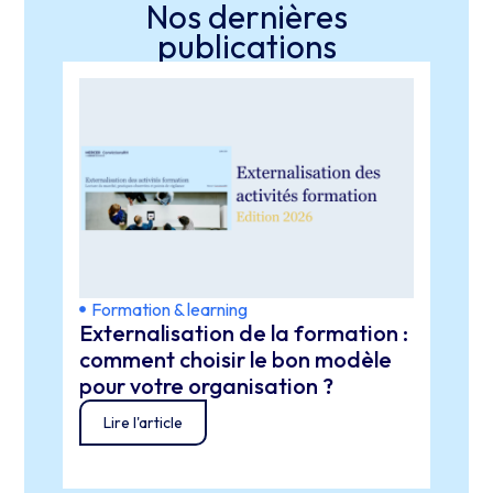
Nos dernières
publications
Formation & learning
Form
Externalisation de la formation :
IA e
comment choisir le bon modèle
d’in
pour votre organisation ?
Lir
Lire l'article