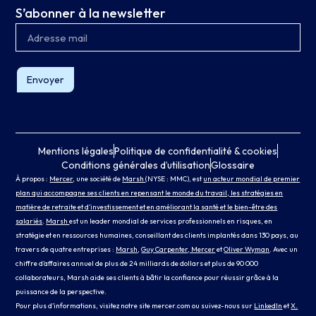
S’abonner à la newsletter
Envoyer
Mentions légales
Politique de confidentialité & cookies
Conditions générales d’utilisation
Glossaire
À propos :
Mercer
, une société de
Marsh
(NYSE : MMC), est
un acteur mondial de premier
plan qui accompagne ses clients en repensant le monde du travail, les stratégies en
matière de retraite et d’investissement et en améliorant la santé et le bien-être des
salariés
.
Marsh
est un leader mondial de services professionnels en risques, en
stratégie et en ressources humaines, conseillant des clients implantés dans 130 pays, au
travers de quatre entreprises :
Marsh
,
Guy Carpenter
, Mercer
et
Oliver Wyman
. Avec un
chiffre d’affaires annuel de plus de 24 milliards de dollars et plus de 90 000
collaborateurs, Marsh aide ses clients à bâtir la confiance pour réussir grâce à la
puissance de la perspective.
Pour plus d’informations, visitez notre site
mercer.com
ou suivez-nous sur
LinkedIn
et
X.