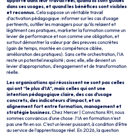
apporte dans leur travail réel, quand ils sont guidés
dans ses usages, et quand les bénéfices sont visibles
et reconnus.
Cela suppose un véritable travail
d’activation pédagogique : informer sur les cas d’usage
pertinents, outiller les managers pour qu’ils relaient et
légitiment ces pratiques, marketer la formation comme un
levier de performance et non comme une obligation, et
surtout démontrer la valeur par des preuves concrètes
(gain de temps, montée en compétence ciblée,
amélioration des pratiques). Sans cette orchestration, l’IA
reste un potentiel inexploité ; avec elle, elle devient un
levier d’appropriation, d’engagement et de transformation
réelle.
Les organisations qui réussissent ne sont pas celles
qui ont “le plus d’IA”, mais celles qui ont une
intention pédagogique claire, des cas d’usage
concrets, des indicateurs d’impact, et un
alignement fort entre formation, management et
stratégie business.
Chez Mercer | Convictions RH, nous
sommes convaincus d’une chose : l’IA en formation n’est
pas une fin en soi. C’est un levier puissant, à condition d’être
au service de l’apprentissage réel. En 2026, la question