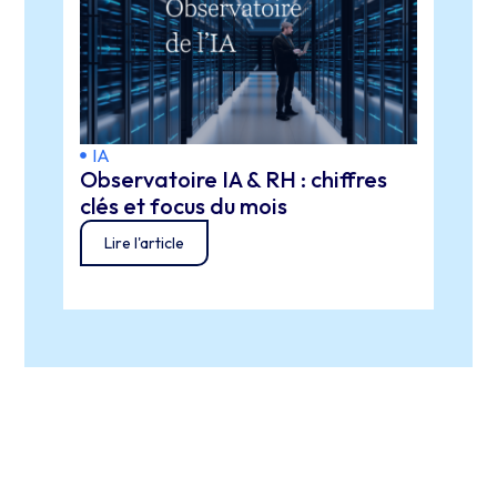
IA
Form
Observatoire IA & RH : chiffres
Exte
clés et focus du mois
comm
pour
Lire l'article
Lir