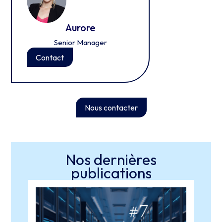
Jéré
Aurore
Senior 
Senior Manager
Contact
Contact
Nous contacter
Nos dernières
publications