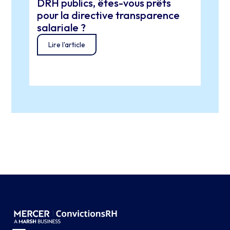
DRH publics, êtes-vous prêts
Poli
Pour
pour la directive transparence
Euro
salariale ?
gest
Lire l'article
cœur
Lir