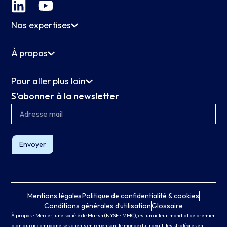
Nos expertises
À propos
Pour aller plus loin
S’abonner à la newsletter
Envoyer
Mentions légales
Politique de confidentialité & cookies
Conditions générales d’utilisation
Glossaire
À propos :
Mercer
, une société de
Marsh
(NYSE : MMC), est
un acteur mondial de premier
plan qui accompagne ses clients en repensant le monde du travail, les stratégies en