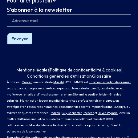
Pour aller plus loin
S’abonner à la newsletter
Envoyer
Mentions légales
Politique de confidentialité & cookies
Conditions générales d’utilisation
Glossaire
À propos :
Mercer
, une société de
Marsh
(NYSE : MMC), est
un acteur mondial de premier
plan qui accompagne ses clients en repensant le monde du travail, les stratégies en
matière de retraite et d’investissement et en améliorant la santé et le bien-être des
salariés
.
Marsh
est un leader mondial de services professionnels en risques, en
stratégie et en ressources humaines, conseillant des clients implantés dans 130 pays, au
travers de quatre entreprises :
Marsh
,
Guy Carpenter
, Mercer
et
Oliver Wyman
. Avec un
chiffre d’affaires annuel de plus de 24 milliards de dollars et plus de 90 000
collaborateurs, Marsh aide ses clients à bâtir la confiance pour réussir grâce à la
puissance de la perspective.
Pour plus d’informations, visitez notre site
mercer.com
ou suivez-nous sur
LinkedIn
et
X.