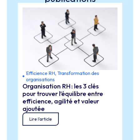
Efficience RH
,
Transformation des
Expé
organisations
lead
Organisation RH : les 3 clés
Stra
orga
pour trouver l’équilibre entre
REPL
efficience, agilité et valeur
résu
ajoutée
déco
Lire l'article
ten
Lir