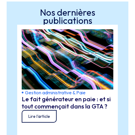
Nos dernières
publications
Gestion administrative & Paie
Gest
Le fait générateur en paie : et si
La r
tout commençait dans la GTA ?
proje
prof
Lire l'article
Lir