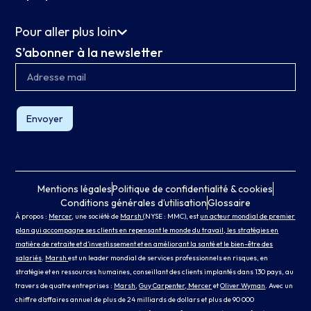
Pour aller plus loin
S’abonner à la newsletter
Envoyer
Mentions légales
Politique de confidentialité & cookies
Conditions générales d’utilisation
Glossaire
À propos :
Mercer
, une société de
Marsh
(NYSE : MMC), est
un acteur mondial de premier
plan qui accompagne ses clients en repensant le monde du travail, les stratégies en
matière de retraite et d’investissement et en améliorant la santé et le bien-être des
salariés
.
Marsh
est un leader mondial de services professionnels en risques, en
stratégie et en ressources humaines, conseillant des clients implantés dans 130 pays, au
travers de quatre entreprises :
Marsh
,
Guy Carpenter
, Mercer
et
Oliver Wyman
. Avec un
chiffre d’affaires annuel de plus de 24 milliards de dollars et plus de 90 000