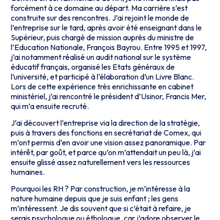
forcément à ce domaine au départ. Ma carrière s’est
construite sur des rencontres. J’ai rejoint le monde de
l’entreprise sur le tard, après avoir été enseignant dans le
Supérieur, puis chargé de mission auprès du ministre de
l’Education Nationale, François Bayrou. Entre 1995 et 1997,
j’ai notamment réalisé un audit national sur le système
éducatif français, organisé les Etats généraux de
l’université, et participé à l’élaboration d’un Livre Blanc.
Lors de cette expérience très enrichissante en cabinet
ministériel, j’ai rencontré le président d’Usinor, Francis Mer,
qui m’a ensuite recruté.
J’ai découvert l’entreprise via la direction de la stratégie,
puis à travers des fonctions en secrétariat de Comex, qui
m’ont permis d’en avoir une vision assez panoramique. Par
intérêt, par goût, et parce qu’on m’attendait un peu là, j’ai
ensuite glissé assez naturellement vers les ressources
humaines.
Pourquoi les RH ? Par construction, je m’intéresse à la
nature humaine depuis que je suis enfant ; les gens
m’intéressent. Je dis souvent que si c’était à refaire, je
serais psychologue ou éthologue, car j’adore observer le