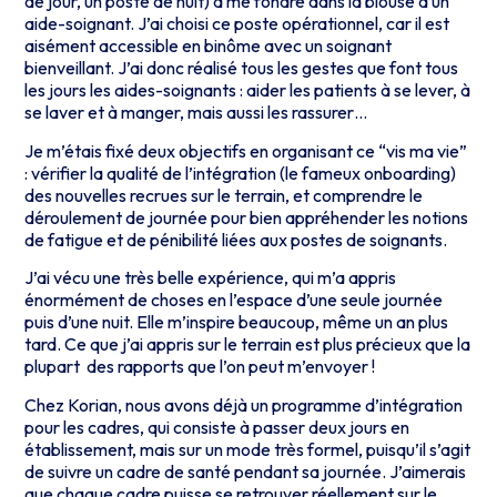
de jour, un poste de nuit) à me fondre dans la blouse d’un
aide-soignant. J’ai choisi ce poste opérationnel, car il est
aisément accessible en binôme avec un soignant
bienveillant. J’ai donc réalisé tous les gestes que font tous
les jours les aides-soignants : aider les patients à se lever, à
se laver et à manger, mais aussi les rassurer…
Je m’étais fixé deux objectifs en organisant ce “vis ma vie”
: vérifier la qualité de l’intégration (le fameux onboarding)
des nouvelles recrues sur le terrain, et comprendre le
déroulement de journée pour bien appréhender les notions
de fatigue et de pénibilité liées aux postes de soignants.
J’ai vécu une très belle expérience, qui m’a appris
énormément de choses en l’espace d’une seule journée
puis d’une nuit. Elle m’inspire beaucoup, même un an plus
tard. Ce que j’ai appris sur le terrain est plus précieux que la
plupart des rapports que l’on peut m’envoyer !
Chez Korian, nous avons déjà un programme d’intégration
pour les cadres, qui consiste à passer deux jours en
établissement, mais sur un mode très formel, puisqu’il s’agit
de suivre un cadre de santé pendant sa journée. J’aimerais
que chaque cadre puisse se retrouver réellement sur le