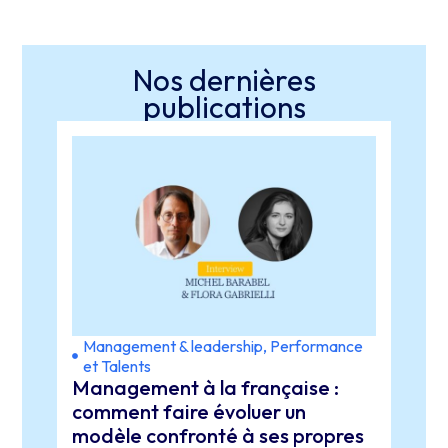
Nos dernières
publications
Management & leadership
,
Performance
Expé
et Talents
lead
Management à la française :
Stra
orga
comment faire évoluer un
REPL
modèle confronté à ses propres