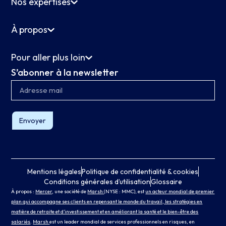
Nos expertises
À propos
Pour aller plus loin
S’abonner à la newsletter
Envoyer
Mentions légales
Politique de confidentialité & cookies
Conditions générales d’utilisation
Glossaire
À propos :
Mercer
, une société de
Marsh
(NYSE : MMC), est
un acteur mondial de premier
plan qui accompagne ses clients en repensant le monde du travail, les stratégies en
matière de retraite et d’investissement et en améliorant la santé et le bien-être des
salariés
.
Marsh
est un leader mondial de services professionnels en risques, en