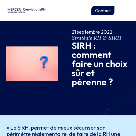
Contact
21 septembre 2022
Stratégie RH & SIRH
SIRH :
comment
faire un choix
sûr et
pérenne ?
« Le SIRH, permet de mieux sécuriser son
périmètre réglementaire, de faire de la RH une