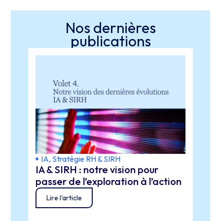
Nos dernières
publications
IA
,
Stratégie RH & SIRH
IA
,
S
IA & SIRH : notre vision pour
Lever
passer de l’exploration à l’action
tech
éthi
Lire l'article
Lir