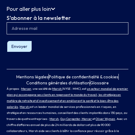
Pour aller plus loin
S’abonner à la newsletter
Envoyer
Mentions légales
Politique de confidentialité & cookies
Conditions générales d’utilisation
Glossaire
À propos :
Mercer
, une société de
Marsh
(NYSE : MMC), est
un acteur mondial de premier
plan qui accompagne ses clients en repensant le monde du travail, les stratégies en
matière de retraite et d’investissement et en améliorant la santé et le bien-être des
salariés
.
Marsh
est un leader mondial de services professionnels en risques, en
stratégie et en ressources humaines, conseillant des clients implantés dans 130 pays, au
travers de quatre entreprises :
Marsh
,
Guy Carpenter
, Mercer
et
Oliver Wyman
. Avec un
chiffre d’affaires annuel de plus de 24 milliards de dollars et plus de 90 000
collaborateurs, Marsh aide ses clients à bâtir la confiance pour réussir grâce à la