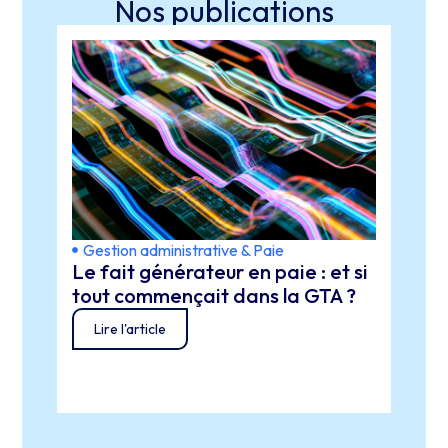
Nos publications
Gestion administrative & Paie
IA
Le fait générateur en paie : et si
Obse
tout commençait dans la GTA ?
clés
Lire l'article
Lir