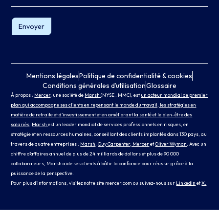
Envoyer
Mentions légales
Politique de confidentialité & cookies
Conditions générales d’utilisation
Glossaire
À propos :
Mercer
, une société de
Marsh
(NYSE : MMC), est
un acteur mondial de premier
plan qui accompagne ses clients en repensant le monde du travail, les stratégies en
matière de retraite et d’investissement et en améliorant la santé et le bien-être des
salariés
.
Marsh
est un leader mondial de services professionnels en risques, en
stratégie et en ressources humaines, conseillant des clients implantés dans 130 pays, au
travers de quatre entreprises :
Marsh
,
Guy Carpenter
, Mercer
et
Oliver Wyman
. Avec un
chiffre d’affaires annuel de plus de 24 milliards de dollars et plus de 90 000
collaborateurs, Marsh aide ses clients à bâtir la confiance pour réussir grâce à la
puissance de la perspective.
Pour plus d’informations, visitez notre site
mercer.com
ou suivez-nous sur
LinkedIn
et
X.