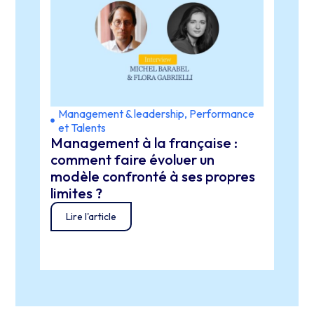
Management & leadership
,
Performance
Expé
et Talents
lead
Management à la française :
Stra
orga
comment faire évoluer un
REPL
modèle confronté à ses propres
résu
limites ?
déco
Lire l'article
ten
Lir