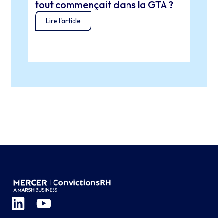
tout commençait dans la GTA ?
clés
Lire l'article
Lir