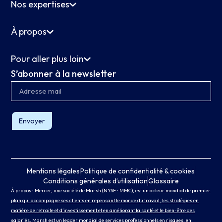
Nos expertises
À propos
Pour aller plus loin
S’abonner à la newsletter
Envoyer
Mentions légales
Politique de confidentialité & cookies
Conditions générales d’utilisation
Glossaire
À propos :
Mercer
, une société de
Marsh
(NYSE : MMC), est
un acteur mondial de premier
plan qui accompagne ses clients en repensant le monde du travail, les stratégies en
matière de retraite et d’investissement et en améliorant la santé et le bien-être des
salariés
.
Marsh
est un leader mondial de services professionnels en risques, en