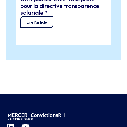
Pour
pour la directive transparence
Euro
salariale ?
gest
Lire l'article
cœur
Lir