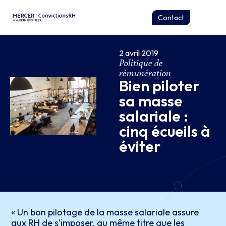
Contact
2 avril 2019
Politique de
rémunération
Bien piloter
sa masse
salariale :
cinq écueils à
éviter
« Un bon pilotage de la masse salariale assure
aux RH de s’imposer, au même titre que les