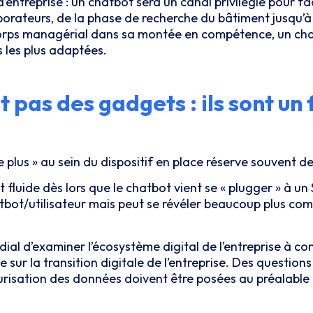
ntreprise : un chatbot sera un canal privilégié pour fac
orateurs, de la phase de recherche du bâtiment jusqu’à 
orps managérial dans sa montée en compétence, un chat
s les plus adaptées.
t pas des gadgets : ils sont un
plus » au sein du dispositif en place réserve souvent d
fluide dès lors que le chatbot vient se « plugger » à un 
atbot/utilisateur mais peut se révéler beaucoup plus com
rdial d’examiner l’écosystème digital de l’entreprise à co
ur la transition digitale de l’entreprise. Des questions s
écurisation des données doivent être posées au préalable