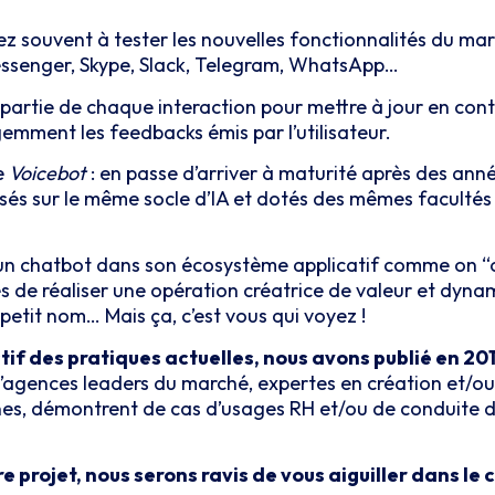
sez souvent à tester les nouvelles fonctionnalités du ma
Messenger, Skype, Slack, Telegram, WhatsApp…
nt partie de chaque interaction pour mettre à jour en con
gemment les feedbacks émis par l’utilisateur.
e
Voicebot
: en passe d’arriver à maturité après des ann
asés sur le même socle d’IA et dotés des mêmes facultés 
rer un chatbot dans son écosystème applicatif comme on
e réaliser une opération créatrice de valeur et dynamis
petit nom… Mais ça, c’est vous qui voyez !
if des pratiques actuelles, nous avons publié en 201
d’agences leaders du marché, expertes en création et/ou
ernes, démontrent de cas d’usages RH et/ou de conduite
re projet, nous serons ravis de vous aiguiller dans le