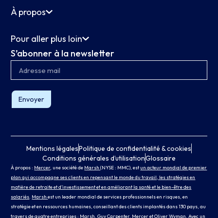
À propos
Pour aller plus loin
S’abonner à la newsletter
Envoyer
Mentions légales
Politique de confidentialité & cookies
Conditions générales d’utilisation
Glossaire
À propos :
Mercer
, une société de
Marsh
(NYSE : MMC), est
un acteur mondial de premier
plan qui accompagne ses clients en repensant le monde du travail, les stratégies en
matière de retraite et d’investissement et en améliorant la santé et le bien-être des
salariés
.
Marsh
est un leader mondial de services professionnels en risques, en
stratégie et en ressources humaines, conseillant des clients implantés dans 130 pays, au
travers de quatre entreprises :
Marsh
,
Guy Carpenter
, Mercer
et
Oliver Wyman
. Avec un