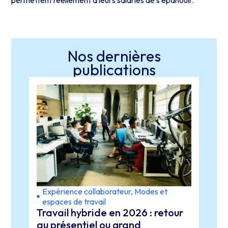
permettent réellement à leurs salariés de s’épanouir.
Nos dernières
publications
Expérience collaborateur
,
Modes et
Expé
espaces de travail
lead
Travail hybride en 2026 : retour
Espa
au présentiel ou grand
et m