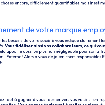
 choses encore, difficilement quantifiables mais inesti
nnement de votre marque employ
r les besoins de votre société vous indique clairement
fs.
Vous fidélisez ainsi vos collaborateurs, ce qui vou
Cela apporte aussi un plus non négligeable pour son attr
 Externe ! Alors à vous de jouer, chers responsables RH
e.
ez tout à gagner à vous tourner vers vos voisins : entrepr
ormation. Vous gagnez également à mettre en place, à l’