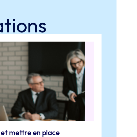
ations
GEPP, C
… et mettre en place
Quelle e