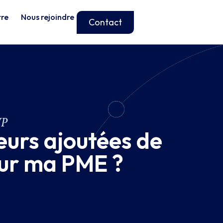
tre
Nous rejoindre
Contact
WP
eurs ajoutées de
ur ma PME ?