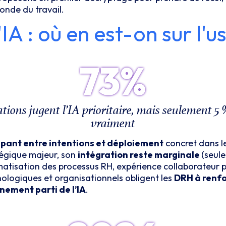
onde du travail.
'IA : où en est-on sur l'u
73%
ations
jugent
l’IA prioritaire, mais seulement 5 
vraiment
pant entre intentions et déploiement
concret dans les
égique majeur, son
intégration reste marginale
(seule
tisation des processus RH, expérience collaborateur pe
nologiques et organisationnels obligent les
DRH à renfo
nement parti de l’IA
.