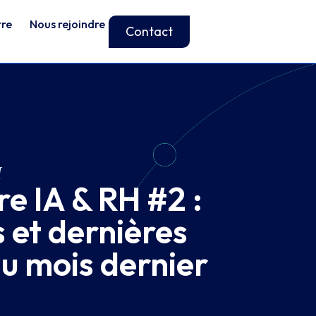
tre
Nous rejoindre
Contact
H
e IA & RH #2 :
s et dernières
du mois dernier