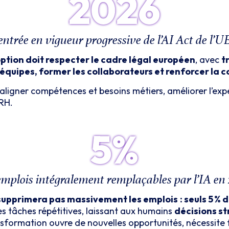
2026
entrée en vigueur progressive de l’AI
Act
de l’U
ption doit respecter le cadre légal européen
, avec
t
équipes, former les collaborateurs et renforcer la c
 aligner compétences et besoins métiers, améliorer l’expé
RH.
5%
emplois int
é
gralement rempla
ç
ables par l
’
IA en
e supprimera pas massivement les emplois
: seuls 5
% d
les tâches répétitives, laissant aux humains
décisions st
nsformation ouvre de nouvelles opportunités, nécessite