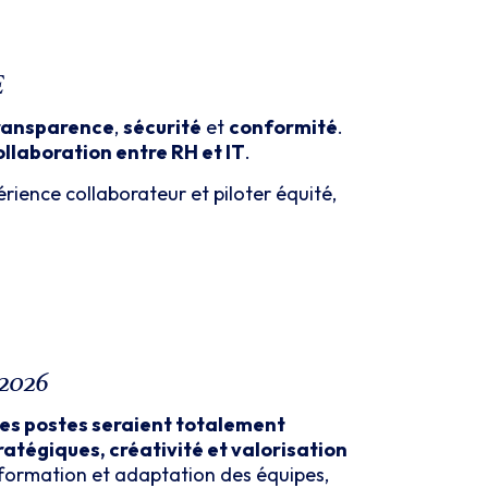
E
ransparence
,
sécurité
et
conformité
.
ollaboration entre RH et IT
.
rience collaborateur et piloter équité,
 2026
es postes seraient totalement
ratégiques, créativité et valorisation
 formation et adaptation des équipes,