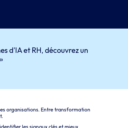
rmes d’IA et RH, découvrez un
»
 les organisations. Entre transformation
t.
entifier les signaux clés et mieux