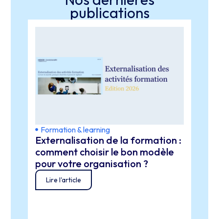
publications
Formation & learning
Form
Externalisation de la formation :
IA e
comment choisir le bon modèle
d’in
pour votre organisation ?
Lir
Lire l'article