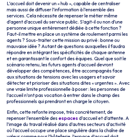
L’accueil doit devenir un « hub », capable de centraliser
mais aussi de diffuser l’information à l’ensemble des
services. Cela nécessite de repenser le métier même
d’agent d’accueil du service public. S’agit-il ou non d’une
personne unique entièrement dédiée à cette fonction ?
Faut-il mettre en place un système de roulement parmi les
agents ? Sous-traiter cette mission au privé : bonne ou
mauvaise idée ? Autant de questions auxquelles il faudra
répondre en intégrant les spécificités de chaque antenne
et en garantissant le confort des équipes. Quel que soit le
scénario retenu, les futurs agents d’accueil devront
développer des compétences, être accompagnés face
aux situations de tensions avec les usagers et savoir
détecter et prioriser des situations dites « urgentes ». Avec
une vraie limite professionnelle à poser : les personnes de
l’accueil n’ont pas vocation à entrer dans le champ des
professionnels qui prendront en charge le citoyen.
Enfin, cette refonte impose, très concrètement, de
repenser l’ensemble des
espaces
d’accueil et d’attente. A
l’image du travail réalisé dans d’autres secteurs d’activité
où l’accueil occupe une place singulière dans la chaîne de
valeur comme pour l’hôtellerie, l’espace d’accueil doit