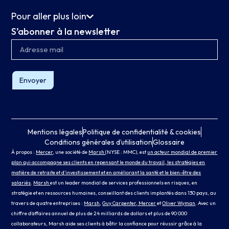
Pour aller plus loin
S’abonner à la newsletter
Envoyer
Mentions légales
Politique de confidentialité & cookies
Conditions générales d’utilisation
Glossaire
À propos :
Mercer
, une société de
Marsh
(NYSE : MMC), est
un acteur mondial de premier
plan qui accompagne ses clients en repensant le monde du travail, les stratégies en
matière de retraite et d’investissement et en améliorant la santé et le bien-être des
salariés
.
Marsh
est un leader mondial de services professionnels en risques, en
stratégie et en ressources humaines, conseillant des clients implantés dans 130 pays, au
travers de quatre entreprises :
Marsh
,
Guy Carpenter
, Mercer
et
Oliver Wyman
. Avec un
chiffre d’affaires annuel de plus de 24 milliards de dollars et plus de 90 000
collaborateurs, Marsh aide ses clients à bâtir la confiance pour réussir grâce à la